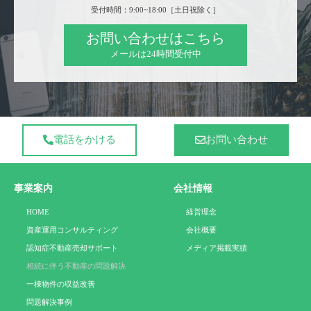
受付時間：9:00~18:00［土日祝除く］
お問い合わせはこちら
メールは24時間受付中
電話をかける
お問い合わせ
事業案内
会社情報
HOME
経営理念
資産運用コンサルティング
会社概要
認知症不動産売却サポート
メディア掲載実績
相続に伴う不動産の問題解決
一棟物件の収益改善
問題解決事例